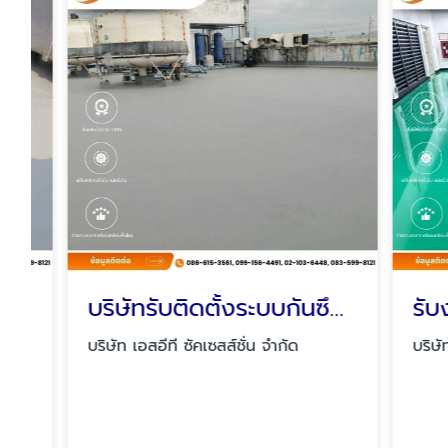
บริษัทรับติดตั้งระบบกันซึมWater Base
บริษัท เอสอีที ซัคเซสส์ชั่น จำกัด
บริษัท เอสอ