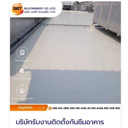
บริษัทรับงานติดตั้งกันซึมอาคาร