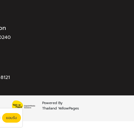
ion
10240
8121
Powered By
Thailand YellowPages
ยอมรับ